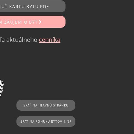
NUŤ KARTU BYTU PDF
 ZÁUJEM O BYT
ľa aktuálneho
cenníka
SPÄŤ NA HLAVNÚ STRÁNKU
SPÄŤ NA PONUKU BYTOV 1.NP