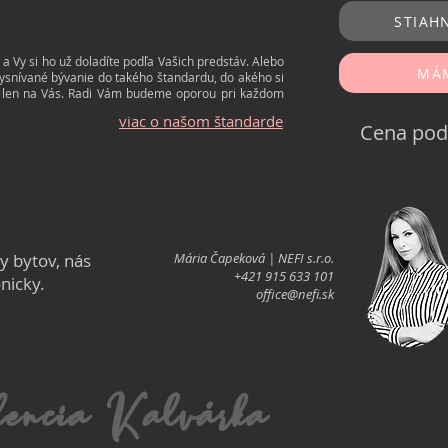
STIAH
 Vy si ho už doladíte podľa Vašich predstáv. Alebo
MÁM
nívané bývanie do takého štandardu, do akého si
eží len na Vás. Radi Vám budeme oporou pri každom
viac o našom štandarde
Cena pod
ky
bytov, nás
Mária Čapeková | NEFI s.r.o.
+421 915 633 101
onicky.
office@nefi.sk
encia Kalvárka