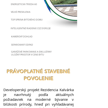
ENERGETICKÁ TRIEDA A0
VEĽKÉ PRESKLENIA
TOP SPRÁVA BYTOVÉHO DOMU
INTELIGENTNÉ RIADENIE CEZ DISPLEJE
KAMEROVÝ DOHĽAD
SEPAROVANÝ ODPAD
GARÁŽOVÉ PARKOVANIE A EXKLUZÍVNY
ULOŽNÝ PRIESTOR V CENE BYTU
PRÁVOPLATNÉ STAVEBNÉ
POVOLENIE
Developerský projekt Rezidencia Kalvárka
je navrhnutý podľa aktuálnych
požiadaviek na moderné bývanie v
blízkosti prírody, hneď pri vyhľadávanej