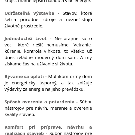
krajší, máme lepšiu náladu a viac energie.
Udržateľná výstavba -
Stavby, ktoré
šetria prírodné zdroje a neznečisťujú
životné prostredie.
Jednoduchší život -
Nestarajme sa o
veci, ktoré riešiť nemusíme. Vetranie,
kúrenie, kontrola vlhkosti, to všetko už
dnes zvládne moderný dom sám. A my
získame čas na užívanie si života.
Bývanie sa oplatí -
Multikomfortný dom
je energeticky úsporný, a tak znižuje
výdavky za energie na jeho prevádzku.
Spôsob overenia a potvrdenia -
Súbor
nástrojov pre návrh, meranie a overenie
kvality stavieb.
Komfort pri príprave, návrhu a
realizácii stavieb -
Súbor nástrojov pre