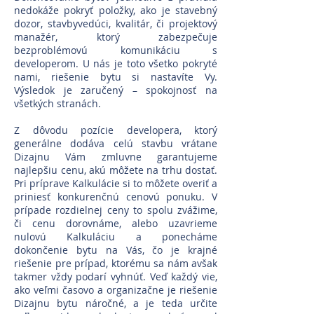
nedokáže pokryť položky, ako je stavebný
dozor, stavbyvedúci, kvalitár, či projektový
manažér, ktorý zabezpečuje
bezproblémovú komunikáciu s
developerom. U nás je toto všetko pokryté
nami, riešenie bytu si nastavíte Vy.
Výsledok je zaručený – spokojnosť na
všetkých stranách.
Z dôvodu pozície developera, ktorý
generálne dodáva celú stavbu vrátane
Dizajnu Vám zmluvne garantujeme
najlepšiu cenu, akú môžete na trhu dostať.
Pri príprave Kalkulácie si to môžete overiť a
priniesť konkurenčnú cenovú ponuku. V
prípade rozdielnej ceny to spolu zvážime,
či cenu dorovnáme, alebo uzavrieme
nulovú Kalkuláciu a ponecháme
dokončenie bytu na Vás, čo je krajné
riešenie pre prípad, ktorému sa nám avšak
takmer vždy podarí vyhnúť. Veď každý vie,
ako veľmi časovo a organizačne je riešenie
Dizajnu bytu náročné, a je teda určite