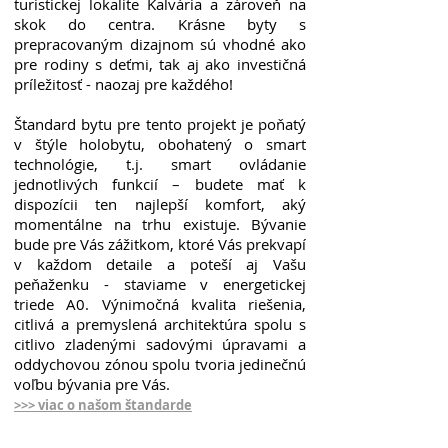
turistickej lokalite Kalvária a zároveň na
skok do centra. Krásne byty s
prepracovaným dizajnom sú vhodné ako
pre rodiny s deťmi, tak aj ako investičná
príležitosť - naozaj pre každého!
Štandard bytu pre tento projekt je poňatý
v štýle holobytu, obohatený o smart
technológie, t.j. smart ovládanie
jednotlivých funkcií – budete mať k
dispozícii ten najlepší komfort, aký
momentálne na trhu existuje. Bývanie
bude pre Vás zážitkom, ktoré Vás prekvapí
v každom detaile a poteší aj Vašu
peňaženku - staviame v energetickej
triede A0. Výnimočná kvalita riešenia,
citlivá a premyslená architektúra spolu s
citlivo zladenými sadovými úpravami a
oddychovou zónou spolu tvoria jedinečnú
voľbu bývania pre Vás.
>>> viac o našom štandarde