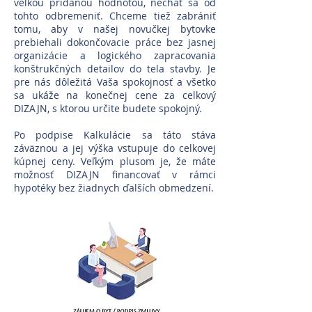
veľkou pridanou hodnotou, nechať sa od
tohto odbremeniť. Chceme tiež zabrániť
tomu, aby v našej novučkej bytovke
prebiehali dokončovacie práce bez jasnej
organizácie a logického zapracovania
konštrukčných detailov do tela stavby. Je
pre nás dôležitá Vaša spokojnosť a všetko
sa ukáže na konečnej cene za celkový
DIZAJN, s ktorou určite budete spokojný.
Po podpise Kalkulácie sa táto stáva
záväznou a jej výška vstupuje do celkovej
kúpnej ceny. Veľkým plusom je, že máte
možnosť DIZAJN financovať v rámci
hypotéky bez žiadnych ďalších obmedzení.