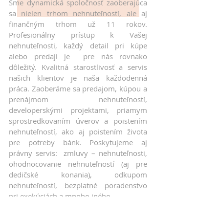
Sme dynamická spoločnosť zaoberajúca
sa nielen trhom nehnuteľností, ale aj
finančným trhom už 11 rokov.
Profesionálny prístup k Vašej
nehnuteľnosti, každý detail pri kúpe
alebo predaji je pre nás rovnako
dôležitý. Kvalitná starostlivosť a servis
našich klientov je naša každodenná
práca. Zaoberáme sa predajom, kúpou a
prenájmom nehnuteľností,
developerskými projektami, priamym
sprostredkovaním úverov a poistením
nehnuteľností, ako aj poistením života
pre potreby bánk. Poskytujeme aj
právny servis: zmluvy – nehnuteľnosti,
ohodnocovanie nehnuteľností (aj pre
dedičské konania), odkupom
nehnuteľností, bezplatné poradenstvo
pri exekúciách a mnoho iného.