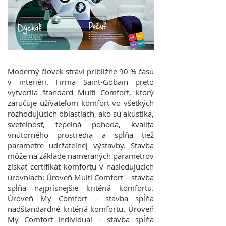
Moderný človek strávi približne 90 % času
v interiéri. Firma Saint-Gobain preto
vytvorila štandard Multi Comfort, ktorý
zaručuje užívateľom komfort vo všetkých
rozhodujúcich oblastiach, ako sú akustika,
svetelnosť, tepelná pohoda, kvalita
vnútorného prostredia a spĺňa tiež
parametre udržateľnej výstavby. Stavba
môže na základe nameraných parametrov
získať certifikát komfortu v nasledujúcich
úrovniach: Úroveň Multi Comfort – stavba
spĺňa najprísnejšie kritériá komfortu.
Úroveň My Comfort – stavba spĺňa
nadštandardné kritériá komfortu. Úroveň
My Comfort Individual – stavba spĺňa