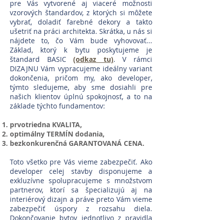
pre Vás vytvorené aj viaceré možnosti
vzorových štandardov, z ktorých si môžete
vybrať, doladiť farebné dekory a takto
ušetriť na práci architekta. Skrátka, u nás si
nájdete to, čo Vám bude vyhovovať...
Základ, ktorý k bytu poskytujeme je
štandard BASIC
(odkaz tu)
. V rámci
DIZAJNU Vám vypracujeme ideálny variant
dokončenia, pričom my, ako developer,
týmto sledujeme, aby sme dosiahli pre
našich klientov úplnú spokojnosť, a to na
základe týchto fundamentov:
prvotriedna KVALITA,
optimálny TERMÍN dodania,
bezkonkurenčná GARANTOVANÁ CENA.
Toto všetko pre Vás vieme zabezpečiť. Ako
developer celej stavby disponujeme a
exkluzívne spolupracujeme s množstvom
partnerov, ktorí sa špecializujú aj na
interiérový dizajn a práve preto Vám vieme
zabezpečiť úspory z rozsahu diela.
Dokončovanie bytov jednotlivo z pravidla