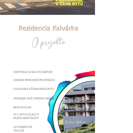
CERTIFIKOVANÝ
KOMFORT
BÝVANIA
Rezidencia Kalvárka
O projekte
CERTIFIKÁCIA MULTICOMFORT
KRÁSNE PRÍRODNÉ PROSTREDIE
CHLADENIE V ŠTANDARDE BYTU
POKOJNÁ ČASŤ STARÉHO MESTA
MHD PO RUKE
TV + OFFICE PLACE
V
KAŽDEJ MIESTNOSTI
AUTOMATICKÉ
ŽALÚZIE