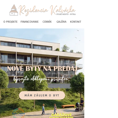
O PROJEKTE
FINANCOVANIE
CENNÍK
GALÉRIA
KONTAKT
NOVÉ BYTY NA PREDAJ
bývajte obklopení prírodou
MÁM ZÁUJEM O BYT