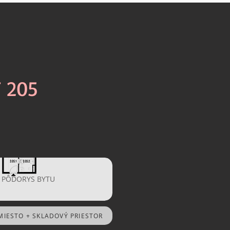
T 205
PÔDORYS BYTU
MIESTO + SKLADOVÝ PRIESTOR