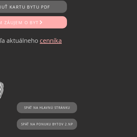
NUŤ KARTU BYTU PDF
 ZÁUJEM O BYT
ľa aktuálneho
cenníka
SPÄŤ NA HLAVNÚ STRÁNKU
SPÄŤ NA PONUKU BYTOV 2.NP