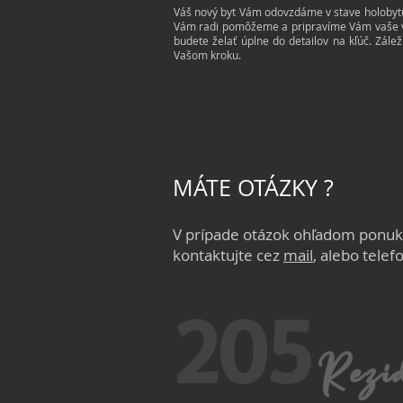
Váš nový byt Vám odovzdáme v stave holobytu 
Vám radi pomôžeme a pripravíme Vám vaše vy
budete želať úplne do detailov na kľúč. Zál
Vašom kroku.
MÁTE OTÁZKY ?
V prípade otázok ohľadom ponu
kontaktujte cez
mail
, alebo telef
205
Rezi