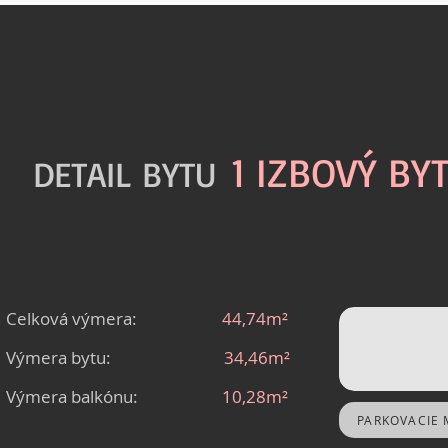
1 IZBOVÝ BY
DETAIL BYTU
Celková výmera:
44,74m²
Výmera bytu:
34,46m²
Výmera balkónu:
10,28m²
PARKOVACIE 