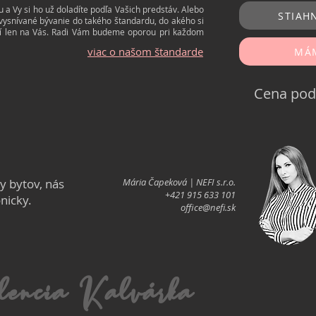
a Vy si ho už doladíte podľa Vašich predstáv. Alebo
STIAH
snívané bývanie do takého štandardu, do akého si
eží len na Vás. Radi Vám budeme oporou pri každom
viac o našom štandarde
MÁM
Cena pod
ky
bytov, nás
Mária Čapeková | NEFI s.r.o.
+421 915 633 101
onicky.
office@nefi.sk
dencia Kalvárka