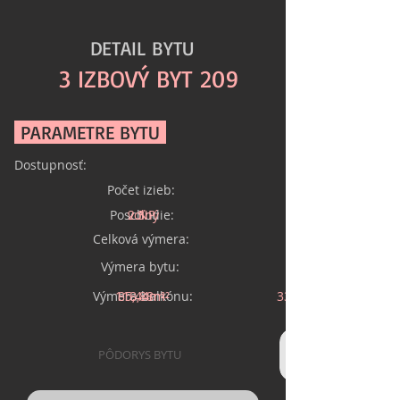
DETAIL BYTU
3 IZBOVÝ BYT 209
PARAMETRE BYTU
Dostupnosť:
Počet izieb:
Poschodie:
voľný
2.NP
3
Celková výmera:
Výmera bytu:
Výmera balkónu:
118,88m²
85,44m²
33,44m²
PÔDORYS BYTU