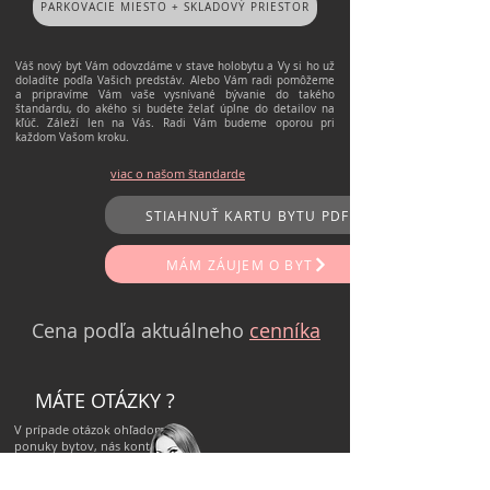
PARKOVACIE MIESTO + SKLADOVÝ PRIESTOR
Váš nový byt Vám odovzdáme v stave holobytu a Vy si ho už
doladíte podľa Vašich predstáv. Alebo Vám radi pomôžeme
a pripravíme Vám vaše vysnívané bývanie do takého
štandardu, do akého si budete želať úplne do detailov na
kľúč. Záleží len na Vás. Radi Vám budeme oporou pri
každom Vašom kroku.
viac o našom štandarde
STIAHNUŤ KARTU BYTU PDF
MÁM ZÁUJEM O BYT
Cena podľa aktuálneho
cenníka
MÁTE OTÁZKY ?
V prípade otázok ohľadom
ponuky
bytov, nás kontaktujte
cez
mail
, alebo telefonicky.