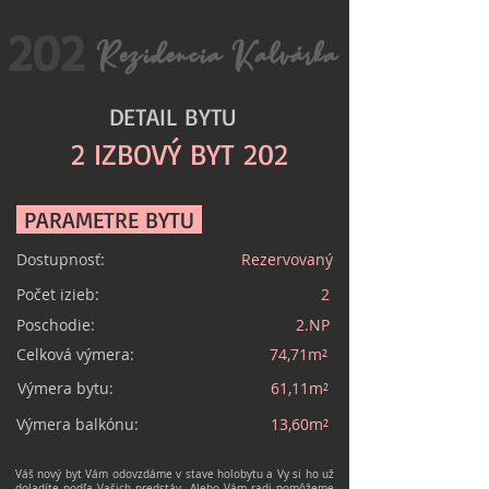
202
Rezidencia Kalvárka
DETAIL BYTU
2 IZBOVÝ BYT 202
PARAMETRE BYTU
Dostupnosť:
Rezervovaný
Počet izieb:
2
Poschodie:
2.NP
Celková výmera:
74,71m²
Výmera bytu:
61,11m²
Výmera balkónu:
13,60m²
Váš nový byt Vám odovzdáme v stave holobytu a Vy si ho už
doladíte podľa Vašich predstáv. Alebo Vám radi pomôžeme