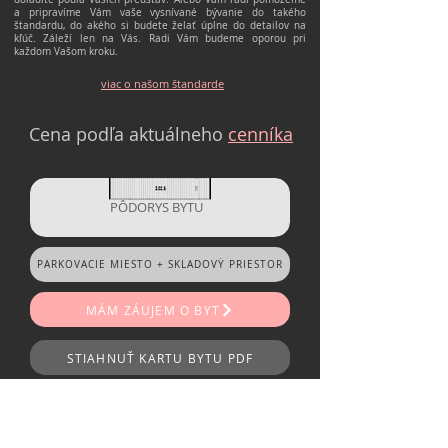
a pripravíme Vám vaše vysnívané bývanie do takého
štandardu, do akého si budete želať úplne do detailov na
kľúč. Záleží len na Vás. Radi Vám budeme oporou pri
každom Vašom kroku.
viac o našom štandarde
Cena podľa aktuálneho
cenníka
PÔDORYS BYTU
PARKOVACIE MIESTO + SKLADOVÝ PRIESTOR
MÁM ZÁUJEM O BYT
STIAHNUŤ KARTU BYTU PDF
MÁTE OTÁZKY ?